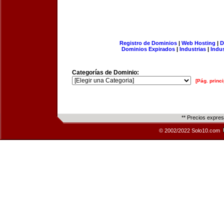
Registro de Dominios
|
Web Hosting
|
D
Dominios Expirados
|
Industrias
|
Indu
Categorías de Dominio:
[Pág. princi
** Precios expre
© 2002/2022 Solo10.com