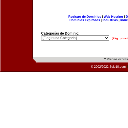
Registro de Dominios
|
Web Hosting
|
D
Dominios Expirados
|
Industrias
|
Indu
Categorías de Dominio:
[Pág. princi
** Precios expre
© 2002/2022 Solo10.com