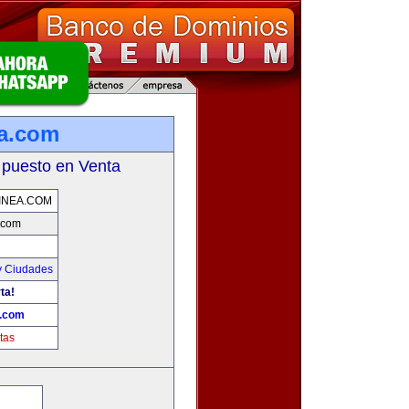
ea.com
 puesto en Venta
INEA.COM
.com
y Ciudades
ta!
a.com
tas