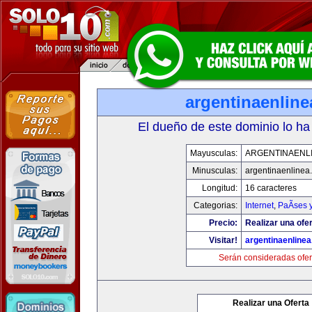
argentinaenlin
El dueño de este dominio lo ha
Mayusculas:
ARGENTINAENL
Minusculas:
argentinaenlinea
Longitud:
16 caracteres
Categorias:
Internet
,
PaÃ­ses 
Precio:
Realizar una ofer
Visitar!
argentinaenline
Serán consideradas ofer
Realizar una Oferta