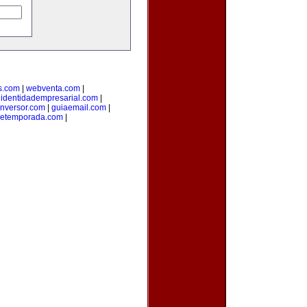
s.com
|
webventa.com
|
|
identidadempresarial.com
|
inversor.com
|
guiaemail.com
|
detemporada.com
|