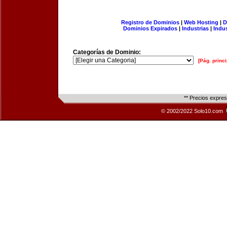
Registro de Dominios
|
Web Hosting
|
D
Dominios Expirados
|
Industrias
|
Indu
Categorías de Dominio:
[Pág. princi
** Precios expre
© 2002/2022 Solo10.com