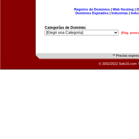
Registro de Dominios
|
Web Hosting
|
D
Dominios Expirados
|
Industrias
|
Indu
Categorías de Dominio:
[Pág. princi
** Precios expre
© 2002/2022 Solo10.com